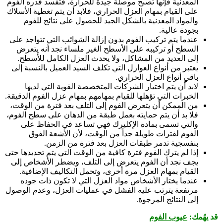
المعدنية فإنها تصبح موصلة جيدة للحرارة، فتفسد قدره الفوم
على القيام بمهام العزل الحراري، فلابد أن يتم تغطية الأسلاك
والمواد المعدنية بالشكل الجيد للحصول على نتائج للفوم
بجودة عالية.
عندما يتم تركيب الفوم بدون إزالة الشوائب التي تتواجد على
السطح أو تركيبه على الأسطح الغير ملساء نجد أنه يتعرض
إلى العديد من المشاكل، ولا يحدث العزل الكامل للأسطح.
يعتبر من أنواع العوازل التي تكلف السيد العميل بالنسبة إلى
باقي أنواع العزل الحراري.
لابد أن يتم اختيار الشركات المتخصصة القوية التي لديها
الخبرات التي تؤهلها للقيام بمهامهم بمهام عزل الفوم الدقيقة.
من الممكن أن يتعرض الفوم إلى التلف بعد فترة من الوقت،
فلا بد أن يتم حمايته بعمل طبقة من الدهان على سطح الفوم،
والتي تسمى بمادة الإكليرك فهي تساعد في الحفاظ على
الفوم لفترات طويلة جداً من الوقت، لأن الأشعة الفوق
بنفسجية تدمر طبقات العزل بعد فترة من الزمن.
إذا لم يترك الفوم فترة كافية من الوقت التي يتم تحديدها حتى
يجف نجد أن الفوم يتعرض إلى التلف، ويضطر الأشخاص إلى
القيام بمهام العزل مرة أخرى، وتحمل التكاليف الإضافية.
عندما يختار الأشخاص مواد العزل التي لا تكون ذات جوده
مرتفعة يترتب عليه الفشل في عمليات العزل، وعدم الوصول
إلى النتائج المرجوة.
قد يهُمك:
عيوب الفوم