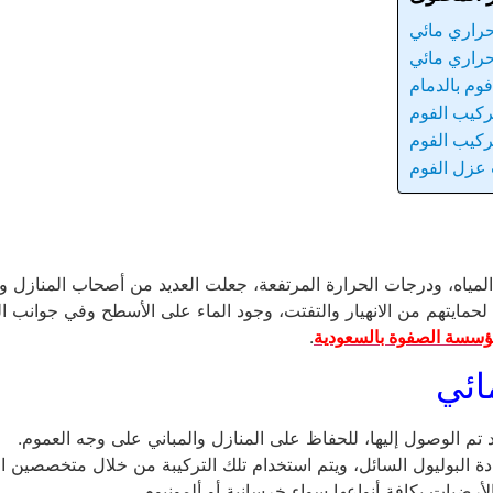
راري مائي
راري مائي
م بالدمام
ركيب الفوم
ركيب الفوم
 عزل الفوم
مياه، ودرجات الحرارة المرتفعة، جعلت العديد من أصحاب المنازل
و
 لحمايتهم من الانهيار والتفتت، وجود الماء على الأسطح وفي جوانب ا
سسة الصفوة بالسعودية
.
ائي
م الوصول إليها، للحفاظ على المنازل والمباني على وجه العموم.
ة البوليول السائل، ويتم استخدام تلك التركيبة من خلال متخصصين ا
رضيات بكافة أنواعها سواء خرسانية أو ألمونيوم.