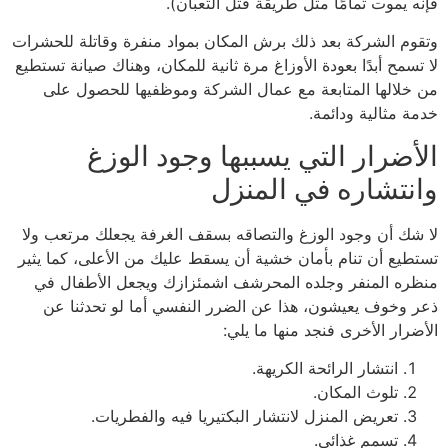
فإنه يموت تمامًا مثل طريقة قتل الثعبان).
وتقوم الشركة بعد ذلك برش المكان بمواد منفرة وقاتلة للحشرات
لا تسمح أبدًا بعودة الأوزاغ مرة ثانية للمكان، وهناك صيانة تستطيع
من خلالها المتابعة مع عمال الشركة وموظفيها للحصول على
خدمة مثالية ودائمة.
الأضرار التي يسببها وجود الوزغ
وانتشاره في المنزل
لا شك أن وجود الوزغ والتصاقه بسقف الغرفة يجعلك مرتعب ولا
تستطيع أن تنام بأمان خشية أن يسقط عليك من الأعلى، كما يثير
منظره المنفر وجلده المحرشف اشمئزازك ويجعل الأطفال في
ذعر وخوف يعيشون، هذا عن الضرر النفسي أما لو تحدثنا عن
الأضرار الأخرى فنجد منها ما يلي:
انتشار الرائحة الكريهة.
تلوث المكان.
تعريض المنزل لانتشار البكتيريا فيه والفطريات.
تسمم غذائي.