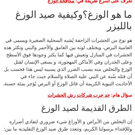
تعرف على أسرع طريقة في:
مكافحة الوزغ
ما هو الوزغ؟وكيفية صيد الوزغ
بالليزر
هو نوع من الحشرات الزاحفة يُشبه السحلية الصغيرة ويسمى في
العامية البرص، ويختلف لونه بين الغامق والأحمر والبني وتكثر هذه
الحشرات في المنازل وتعيش فيها كما يكثر وجودها فوق الأسطح
وعلى الجدران وفي الأماكن المهجورة، و يسعى الإنسان لقتل
الوزغ والتخلص منه بسبب الضرر الذي يسببه ليس هذا فحسب بل
أن قتله سُنة عن النبي عليه الصلاة والسلام حيث جاء في
الأحاديث النبوية الكريمة أن قاتل الوزغ أو البرص يُؤجر بمئة حسنة.
سؤال هام:
حد جرب شركات رش الحشرات
الطرق القديمة لصيد الوزغ
إن التخلص من الأبراص و الأوزاغ شيء ضروري لتفادي أضراره
وللإقتداء برسولنا الكريم، وتتعدد طرق صيد الوزغ التقليدية ما بين: