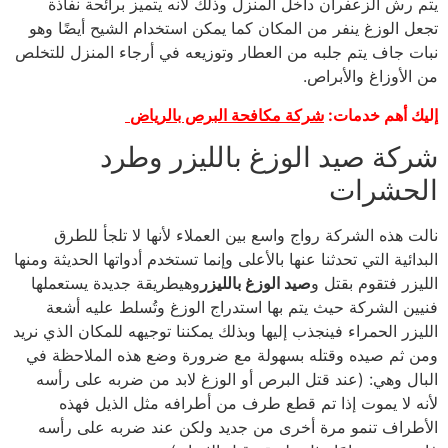
يتم رش الزعفران داخل المنزل وذلك لأنه يتميز برائحة نفاذة
تجعل الوزغ ينفر من المكان كما يمكن استخدام الشيح أيضًا وهو
نبات جاف يتم جلبه من العطار وتوزيعه في أرجاء المنزل للتخلص
من الأوزاغ والأبراص.
إليك أهم خدمات:
شركة مكافحة البرص بالرياض
شركة صيد الوزغ بالليزر وطرد
الحشرات
نالت هذه الشركة رواج واسع بين العملاء لأنها لا تلجأ للطرق
البدائية التي تحدثنا عنها بالأعلى وإنما تستخدم أدواتها الحديثة ومنها
الليزر فتقوم بقتل و
صيد الوزغ بالليزر
وهيطريقة جديدة يستعملها
فنيين الشركة حيث يتم بها استدراج الوزغ وتُسلط عليه أشعة
الليزر الحمراء فينجذب إليها وبذلك يمكننا توجيهه للمكان الذي نريد
ومن ثم صيده وقتله بسهولة مع ضرورة وضع هذه الملاحظة في
البال وهي: (عند قتل البرص أو الوزغ لابد من ضربه على رأسه
لأنه لا يموت إذا تم قطع طرف من أطرافه مثل الذيل فهذه
الأطراف تنمو مرة أخرى من جديد ولكن عند ضربه على رأسه