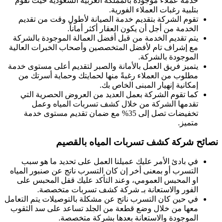
خدمة عملاء موجودة بالمملكة العربية السعودية حيث نقوم
بتلبية رغبات العملاء الفورية.
تقوم الشركة بتقديم خدمة الصيانة لأطول وقت من تقديم
الخدمة من أجل أن يكون العقار أكثر أماناً.
يتم تقديم الخدمة من قبل أفضل العمالة الموجودة بالشركة
مع إشراف تام لأفضل المتخصصين وأصحاب الخبرات العالية
الموجودة بالشركة.
يتميز فريق العمل بالأمانة والصبر لتقديم أعلى مستوى خدمة
مطلوب من العملاء رغبةً منها لحمايتك وحماية أسرتك من
إمكانية إنهيار المبنى الخاص بك.
كما تقوم الشركة بعمل العديد من العروض الحصرية التي
تقدمها الشركة من خلال كشف تسربات المياه وعمل
تخفيضات تصل إلى 35% مع ضمان تقديم مستوى خدمة
متميز.
نصائح شركة كشف تسربات المياه بالقصيم
في بادئ الأمر عليك عميلنا العمل على تحديد ما هو سبب
التسرب أو بمعنى أخر إن كان التسرب ناتج عن صنبور المياه
او المحبس العمومي، وعند التأكد عليك قفل المحبس على
الفور والاستعانة بـ شركة كشف تسربات متخصصة.
في حين كان التسرب ناتج عن مشكلة بالتوصيلات يتم التعامل
معها من خلال وضع قطعة من الجلد تساعد على سد الثقوب
الموجودة والاستعانة بعدها بشركة متخصصة.