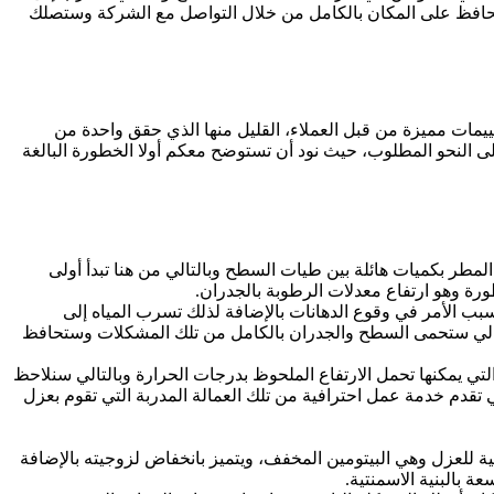
ن تحافظ على المكان بالكامل من خلال التواصل مع الشركة وستصلك
يمات مميزة من قبل العملاء، القليل منها الذي حقق واحدة من
 النحو المطلوب، حيث نود أن تستوضح معكم أولا الخطورة البالغة
طر بكميات هائلة بين طيات السطح وبالتالي من هنا تبدأ أولى
ورة وهو ارتفاع معدلات الرطوبة بالجدران.
تسبب الأمر في وقوع الدهانات بالإضافة لذلك تسرب المياه إلى
التالي ستحمى السطح والجدران بالكامل من تلك المشكلات وستحافظ
لتي يمكنها تحمل الارتفاع الملحوظ بدرجات الحرارة وبالتالي سنلاحظ
ي تقدم خدمة عمل احترافية من تلك العمالة المدربة التي تقوم بعزل
لية للعزل وهي البيتومين المخفف، ويتميز بانخفاض لزوجيته بالإضافة
 بالبنية الاسمنتية.