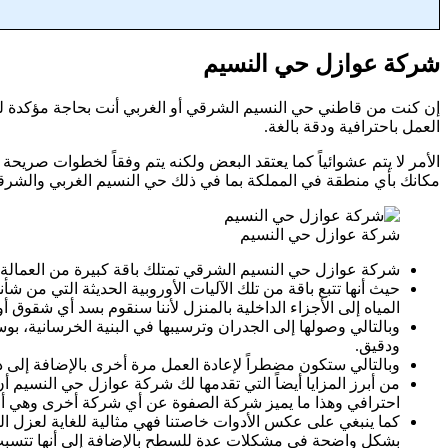
شركة عوازل حي النسيم
إن كنت من قاطني حي النسيم الشرقي أو الغربي أنت بحاجة مؤكدة للتو
العمل باحترافية ودقة بالغة.
الأمر لا يتم عشوائياً كما يعتقد البعض ولكنه يتم وفقاً لخطوات صريحة
مكانك بأي منطقة في المملكة بما في ذلك حي النسيم الغربي والشرقي ه
شركة عوازل حي النسيم
شركة عوازل حي النسيم الشرقي تمتلك باقة كبيرة من العمالة ا
حيث أنها تتبع باقة من تلك الآليات الأوروبية الحديثة التي من
المياه إلى الأجزاء الداخلية بالمنزل لأننا سنقوم بسد أي شقوق
وبالتالي وصولها إلى الجدران وترسيبها في البنية الخرسانية، ب
ودقيق.
وبالتالي ستكون مضطراً لإعادة العمل مرة أخرى بالإضافة إلى دف
من أبرز المزايا أيضاً التي تقدمها لك شركة عوازل حي النسي
احترافي وهذا ما يميز شركة الصفوة عن أي شركة أخرى وهي أن ا
كما ينبغي على عكس الأدوات خاصتنا فهي مثالية للغاية لعزل ال
بشكل واضحة في مشكلات عدة للسطح بالإضافة إلى أنها تتسبب ف