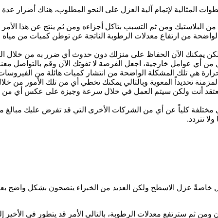
وات المثالية لإتمام آلية العزل على النحو المطلوب، هناك أضرار عدة 
من البلاستيك ومن ثم التسبب بتاكل أجزاءه ومن ثم ينتج عن هذا الأمر 
 الواضحة من ارتفاع معدلات الرطوبة الناتجة عن توطن كميات من مياه ا
ل ولكن يمكنك الآن الحفاظ على منزلك دون حدوث أي ضرر به من خلال ا
ل من أي عوامل خارجية، اجعل الفرصة لا تفوتك الآن وقم بالتواصل معن
حرارة هي تلك المشكلة الواضحة من انتشار كميات هائلة من الفيروسات بمي
مزمنة تحديداً المعوية وبالتالي يمكنك تخطي أي من تلك الأمور من خ
 تعتقد أنت ولكن سيتم العمل في خلال سرعة وجيزة على عكس أي من ا
ي مختلفة كلياً عن أي من الشركات الأخرى التي قد تفرض عليك مبالغ ما
ولا تتردد.
عزل خاصةً عزل الاسطح ولكن العديد من الخبراء ينصحون بشكل واضح بعز
ومن ثم سترتفع معدلات الرطوبة، بالتالي الأمر قد يتطور في الأخير إل