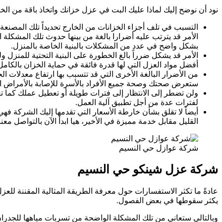
نود أن نوضح إليك لماذا عليك البت في عزل خزانك واتخاذ باقة من الخط
التسبب في تلف أجزاء الخزانات من الخارج تحديداً تلك المصنعة 
الأمر قد يترتب عليه أضرارا بالغة من بينها حدوث تلك المشكلة
بشكل واضح في عدد من المشكلات بالبنية الخاصة بالمنزل.
الأمر قد يشكل ضرراً بالغ الخطورة على البنية التحتية للمنز
أفضل مواد العزل التي لها قدرة فائقة في حماية الخزان بالكام
من الأضرار البالغة الأخرى التي قد تتسبب بها ارتفاع معدلات ال
ستعرض صحتك وصحة جميع الأفراد بالأسرة للإصابة بالأمراض ال
ولن تضطر إلى الانتظار إلى فترات طويلة أو تعطيل عملك كما
لفترات عدة من أجل تطبيق آلية العمل.
أيضاً لا تقلق بشأن خارطة الأسعار التي تقدمها إليك الشركة فه
القليل مقابل خدمة مميزة في الأخير، هيا ابدأ الآن بالتواصل معنا 
شركة عوازل حي النسيم
شركة عزل شينكو حي النسيم
عادةً ما تكثر الاستفسارات حول معرفة الطريقة المثالية المقننة لل
يكثر سقوطها في بعض الفصول.
وبالتالي ستعاني من تلك المشكلة الواضحة من تسربات مياهها للجدران 