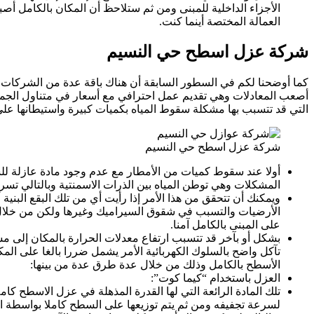
الأجزاء الداخلية للمبنى ومن ثم ستلاحظ أن المكان بالكامل أ
العمالة المختصة أينما كنت.
شركة عزل اسطح حي النسيم
كما أوضحنا لكم في السطور السابقة أن هناك باقة عدة من الشركات ال
أصعب المعادلات وهي تقديم عمل احترافي مع أسعار في متناول الجميع
التي قد تتسبب بها مشكلة سقوط المياه بكميات كبيرة واستيطانها على
شركة عزل اسطح حي النسيم
أولا عند سقوط كميات من الأمطار مع عدم وجود مادة عازلة لل
المشكلات وهي توطن المياه بين الذرات الاسمنتية وبالتالي تسرب
ويمكنك أن تتحقق من هذا الأمر إذا رأيت أي من تلك البقع البني
الأرضيات والتسبب في شقوق السيراميك وغيرها ولكن من خلال ا
على المبنى بالكامل آمنا.
بشكل أو بآخر قد تتسبب ارتفاع معدلات الحرارة بالمكان إلى مش
تآكل واضح بالسلوك الكهربائية الأمر يشمل ضررا بالغا على المك
الأسطح بالكامل وذلك من خلال عدة طرق عدة من بينها:
العزل باستخدام “كيما كوت”:
تلك المادة الرائعة التي لها القدرة المذهلة في عزل الاسطح كام
لسرعة تجفيفه ومن ثم يتم توزيعها على السطح كاملا بواسطة العم