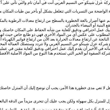
ة عزل شينكو حي النسيم الغربي أنت في أمان تام والتي تأتي على أ
كلة الواضحة من التسربات التي تتغلغل بشكل أو بآخر بين طيات المكان من 
ينجم عنها أضرار بالغة الخطورة بالسطح من ارتفاع معدلات الرطوبة بالم
البنية أو البيضاء بالجدران.
ليك عمل احترافي ودقيق للغاية من شأنه الحفاظ على المكان خاصتك وحماي
لنحو المطلوب على عكس أي من المواد الأخرى فهي ذو طابع خاص حيث انها
ناتجة عن ارتفاع معدلات الحرارة بعد الآن من ارتفاع فواتير الكهرباء أ
ل مع شركة عزل شينكو حي النسيم الغربي ولا تتردد وستصلك العمالة المخ
ه في الأخير أن يقدم إليك عمل احترافي ودقيق للغاية مقنن في عملي
كة الصفوة أبو الخير التي تستخدم هذا النوع من المواد الأصلية الأفض
 لا تعي مدى خطورة هذا الأمر، يجب أن نوضح إليك أن المنزل خاصتك 
للمنزل بكل سهولة ولكن يجب عليك أن تتحرى مزيداً من الدقة البالغة 
ليك آلية احترافية ممكنة ودقيقة وبمزيد من البراعة في التطبيق لتلك