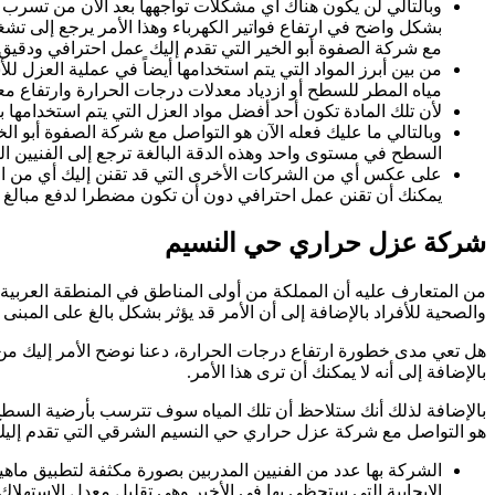
وبالتالي لن يكون هناك أي مشكلات تواجهها بعد الآن من تسرب م
بشكل واضح في ارتفاع فواتير الكهرباء وهذا الأمر يرجع إلى ت
مع شركة الصفوة أبو الخير التي تقدم إليك عمل احترافي ودقيق.
من بين أبرز المواد التي يتم استخدامها أيضاً في عملية العزل 
مياه المطر للسطح أو ازدياد معدلات درجات الحرارة وارتفاع مع
لأن تلك المادة تكون أحد أفضل مواد العزل التي يتم استخدامها
وبالتالي ما عليك فعله الآن هو التواصل مع شركة الصفوة أبو الخ
السطح في مستوى واحد وهذه الدقة البالغة ترجع إلى الفنيين الم
على عكس أي من الشركات الأخرى التي قد تقنن إليك أي من المو
يمكنك أن تقنن عمل احترافي دون أن تكون مضطرا لدفع مبالغ ما
شركة عزل حراري حي النسيم
من المتعارف عليه أن المملكة من أولى المناطق في المنطقة العربية 
والصحية للأفراد بالإضافة إلى أن الأمر قد يؤثر بشكل بالغ على المبنى ك
هل تعي مدى خطورة ارتفاع درجات الحرارة، دعنا نوضح الأمر إليك من 
بالإضافة إلى أنه لا يمكنك أن ترى هذا الأمر.
بالإضافة لذلك أنك ستلاحظ أن تلك المياه سوف تترسب بأرضية السطح م
هو التواصل مع شركة عزل حراري حي النسيم الشرقي التي تقدم إليك ع
الشركة بها عدد من الفنيين المدربين بصورة مكثفة لتطبيق ماهية
الإيجابية التي ستحظى بها في الأخير وهي تقليل معدل الاستهلا