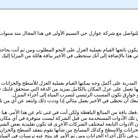
اصل مع شركة عوازل حي النسيم الأولى في هذا المجال منذ سنوات عدة با
 يكون ناتجها القيام بعملية العزل على النحو المطلوب ومن ثم أنت بحاجة
ذا بالإضافة إلى أنك ستحظى في الأخير بباقة هائلة من المزايا إليك أ
لمدربة على أكمل وجه يمكنها القيام بعملية العزل للأسطح والخزانات 
 شأنها تعمل على عزل المكان بالكامل بمزيد من الدقة التي ستحقق غايتك
 أو خوارق تكون المسبب الرئيسي لتسرب المياه إلى أجزاء المنزل.
وسعك أن تحظى في الأخير بعمل مثالي إذا وددت ذلك وابتعد عن أي من تل
عك باقة من المبالغ الباهظة ولكن أنت في غنى تام عن هذا الأمر، هيا ا
م أن تلك الأدوات المستخدمة من قبل الشركة ليست متوفرة في أي مكان
لادوات التابعة لمختلف الشركات الأخرى قد تكون تقليدية بعض الشيء
خزانات والاسطح وكذلك المسابح من شأنها تقوم بتفقد السطح والخزان 
ي تآكل أجزاء الخزانات ومن ثم الأمر قد ينتج عنه ترسبات في الميا