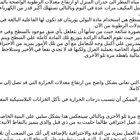
ياه المطر الى جدران المنزل أو ارتفاع معدلات الرطوبة الواضحة بالمك
شغيل المكيف مرات عدة في اليوم وبالتالي تستهلك أكبر قدر من الكهرب
للأسطح هي استخدام مادة البولي يوريثان قد تكون لها الفاعلية البالغة
دلات الرطوبة من الآن.
 بصورة شائعة حيث من شأنها أن تتغلغل بأي شق موجود بالسطح وفي حال
ير حيث تقوم العمالة الرائدة بتوزيع تلك المادة كاملة على السطح ويتم 
دربين على أكمل وجه للتعامل مع أي من تلك الأمور بمزيد من الاحترافية
اد الخاصة بعملية العزل ولكنها قد لا تجدي نفعاً في الأخير وستلاح
لية باهظة مرة تلو الأخرى.
التي تعاني بشكل واضح من ارتفاع معدلات الحرارة التي قد تصل إلى ست
املا.
الممكن أن تتسبب درجات الحرارة في تآكل الخزانات البلاستيكية المقن
رة تلو الأخرى وبالتالي سينعكس هذا بشكل سلبي على البنية الخاصة ب
مل احترافي طالما حلمت به من ذي قبل والذي يتميز بالنقاط الآتية:
 العمل بمزيد من الدقة والاحترافية بالإضافة إلى أنك من الصعب أن تل
ك للكهرباء نتيجة العزل الذي قمت بتطبيقه على السطح الذي من شأنه 