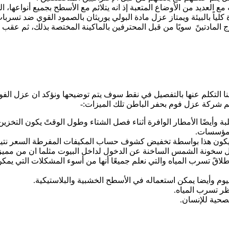
مع العديد من الأوضاع المتعبة إذ انه يتلائم مع الأسطح بجميع أنواعها، ا
ة كلياً بالبيئة ويمتاز عزل مادة البولي يوريثان بالصمود القوي ضد تسربات
 لنا التكلم عنها بالتفصيل في نقط سوف يتم توضيحها ونؤكد ان عزل الف
كم شركة عزل فوم بحفر الباطن تلك الميزات:-
وأيضًا الأمطار الوافرة أثناء فصل الشتاء وطول الوقتً يكون التخزي
المؤسسات.
اء ويكون هذا بواسطة تخفيض كشوف حساب المكيفات المفرطة السعر نتي
ل سخونة الشمس الساخنة عن الدخول لداخل البيوت مثلما ان من مميزات
اقً تسرب المياه والتي نعلم جميعًا أنها من أسوء المشكلات التي يمكن
وم وأيضا يمكن استعماله في الأسطح الخشبية والبلاستيكية.
ظر تسرب المياه.
لصحية للإنسان.