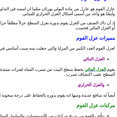
عازل الفوم هو عازل من مادة البولي يورثان مثلما ان اسمه في التدا
وأيضًا هو واحد من أسمى أشكال العزل الحراري للمباني.
إذ أن ذاك الصنف من العزل يقوم بدوره بعزل السطح عزلاً مطلقاً حراري
أو العزل المائي فحسب.
مميزات عزل الفوم
لعزل الفوم العدد الكبير من المزايا والتي جعلت منه سبب أساسي في ت
العزل المائي
يقوم
العزل المائي
بحفظ سطح البيت من تسرب المياه لفترات ممتدة وط
السطح عقب اكتشاف تسرب .
والعزل الحراري
أيضاً له منافع عديدة ومنها انه يقوم بدوره بالحفاظ على درجة سخونة 
مركبات عزل الفوم
يتألف الفوم من مزيج مركبات من الأسيوسنايت والبوليول السا