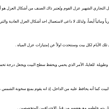
ول التجاري الشهير عزل الفوم ويُعتبر ذاك الصنف من أشكال العزل هو 
اً ومائياً أيضاً، ولذلك لا داعى لاستعمال احد أشكال العزل العادية و
لك الأيام لكل بيت وسنتحدث اولاً عن إمتيازات عزل المياه .
ويلة للغايةً، الأمر الذي يحمي ويحفظ سطح البيت ويجعل درجة تحمل
البيت كما أنه يحافظ عليه من الداخل، إذ انه يقوم بمنع سخونة الشمس 
ئل يتم خلطهم مع بعضهم من قبل الإحترافيين المتخصصين .