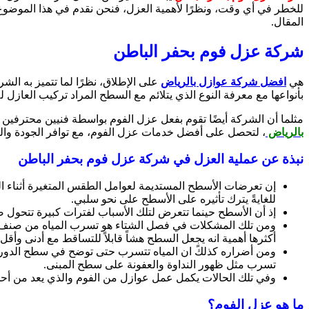
للخطر في أي وقت، ونظرًا لأهمية العزل، فنحن نقدم في هذا الموض
المقال.
شركة عزل فوم بحفر الباطن
هي
افضل شركة عوازل بالرياض
على الإطلاق، نظرًا لما تتميز به ال
بأنواعها مع معرفة النوع الذي يتلائم مع السطح المراد تركيب العازل له
مثلما أن الشركة أيضًا تقوم بفعل عزل الفوم بواسطة فنيين محترفين 
بالرياض
، لتحصل على أفضل خدمات عزل الفوم، مع توافر الجودة وال
نبذة عن عملية العزل في شركة عزل فوم بحفر الباطن
إن تعرضات الأسطح المستديمة لعوامل الطقس المتغيرة أثناء ال
للغايةً يترك تأثيره على الأسطح على نحو سلبي.
إذ أن الأسطح حينما تتعرض لتلك الأسباب لفترات كبيرة تتحول ص
ومن تلك المشكلات في فصل الشتاء هو تسرب المياه من صنف ا
أكثرها أهمية انه يجعل السطح هشاً قابلاً للتساقط مع أدنى وأق
ومن أضراره كذلكً ان المياه تتسرب حتى توضح في سطح الدور ا
تسرب مثل ظهور النداوة والعفونة على سطح المبنى.
وفي تلك الحالات يكمل عمل عوازل من الفوم والذي يعد من أحس
ما هو عزل الفوم؟