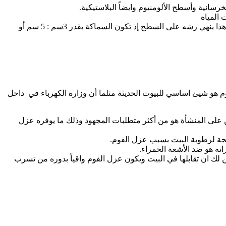
لخرسانية وأسطح الألومنيوم وايضاً البلاستيكية.
 المياه
وتكون كيفية تنصيب العازل على الأسطح في البدء من خلال مزج المادتينً سويًا من قبل المحترفين بالماكينة المختصة بذلك، ثم عقب هذا ينهي رشه على السطح إذ تكون السماكة بقدر 3سم : 5 سم أو
وم هو شيئ اساسي للبيوت الحديثة مثلما أن وزارة الكهرباء في داخل
ن على المنشأة هو من أكثر متطلبات المجهود وذلك ما يوفره عزل
جة لرطوبة البيت بسبب عزل الفوم.
ه هو ضد الأشعة الحمراء.
 لك ان تقابلها في البيت ويكون عزل الفوم واقياً بدوره من تسرب