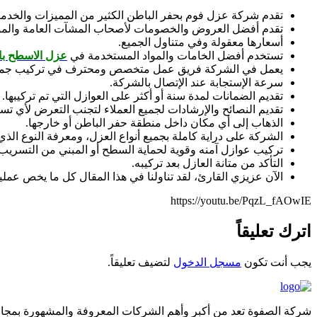
تقدم شركة عزل فوم بحفر الباطن الكثير من المميزات والخدما
تقدم أفضل العروض والخصومات لأصحاب المشآت العامة وال
أسعارها معقولة وفي متناول الجميع.
تستخدم أفضل الخامات والمواد المستخدمة في
عزل الاسطح با
يعمل في الشركة فريق عمل متخصص ومحترف في تركيب جميع أ
سرعة الإستجابة عند الإتصال بالشركة.
تقديم الضمانات لمدة سنة أو أكثر على العوازل التي تم تركيبها.
تقديم النصائح والإرشادات لجميع العملاء لتجنب التعرض لأي تس
الذهاب إلى أي مكان داخل منطقة حفر الباطن أو خارجها.
الشركة على دراية كاملة بجميع أنواع العزل، ومعرفة النوع الذي
تركيب عوازل آمنه وقوية لحماية السطح أو المبني من التسريب.
التأكد من متانة العازل بعد تركيبه.
الآن عزيزي القارئ، لقد تناولنا في هذا المقال كل ما يخص عملي
https://youtu.be/PqzL_fAOwIE
اترك تعليقاً
يجب أنت تكون
مسجل الدخول
لتضيف تعليقاً.
شركة الصفوة تعد من أكبر وأهم الشركات المعروفة والمشهورة بمجال 