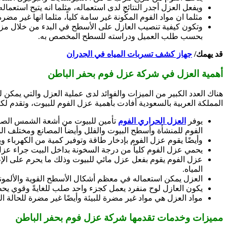
ويفعل العزل أجدر النتائج لدى استعماله، مثلما انه يتيح استعماله 
مثلما ان مواد الفوم المكُونة غير سامة كلياً، مثلما انها غير مضر
بحسب طلب العميل ودراسته للسطح المخصص به.
قد يهمك/
جهاز كشف تسربات المياه في الجدران
أهمية العزل في شركة عزل فوم بحفر الباطن
هناك العدد الكبير من الميزات والفوائد لدى عملية العزل والتي يمكن
المملكة العربية بالسعودية أفادت بأهمية عزل الفوم للبيوت، وتقدم ل
يوفر
العزل الحراري الفوم
تأمين للبيوت من أشعة الشمس الصلبة 
الفوم للمنشأة وأسطح البيوت والفلل وأيضاً المصانع ومختلف 
وأيضًا يقوم عزل الفوم بإدخار طاقة وتوفير كمية من الكهرب
يحمي عزل الفوم كلياً من درجة السخونة بداخل البيت جراء عز
عزل الفوم يقوم بفعل عزل مائي للبيوت وذلك ما يحرم على الإطل
المياه.
العزل يمكن استعماله في معظم أشكال الأسطح القوية والألموني
يكون العازل لوح منفرد يعمل كجزء واحد صلب للغايةً وقوي يح
مواد العزل هي مواد غير مضرة للبيئة وأيضًا غير مضرة للحالة ا
مميزات وخدمات تقدمها شركة عزل فوم بحفر الباطن