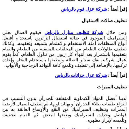
إقرأ أيضاً :
شركة عزل فوم بالرياض
تنظيف صالات الاستقبال
ومن خلال
شركة تنظيف منازل بالرياض
فيقوم العمال بجلي
السيراميك الموجود في صالة استقبال الزائرين باستخدام أفضل
أنواع المنظفات آمنة الاستخدام والاهتمام بتلميعه وتعقيمه، وكذلك
تنظيف طاولات الطعام من المخلفات المتبقية من الطعام والقيام
بتعقيمها باستمرار بعد انتهاء كل زبون من تناول الطعام، كما بقوم
عمال شركتنا بفك ستائر الصالة وتنظيفها باستخدام البخار وإعادة
تركيبها، بالإضافة إلى تنظيف وتلميع كافة النوافذ الزجاجية والأبواب.
إقرأ أيضاً :
شركة عزل خزانات بالرياض
تنظيف الممرات
لدينا أفضل المواد الكيماوية المنظفة للجدران بدون التسبب في
انتزاع طبقات طلاء الجدران أو بهتان لونها، ثم تنظيف العمال لأرضية
الممرات وتنظيف السيراميك من البقع والأوساخ العالقة به بين
فواصل وحدات السيراميك وبعضها البعض، ثم القيام بتجفيفه
وتلميعه لإبراز مظهره.