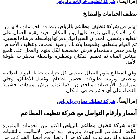
إقرأ أيضاً :
شركة تنظيف خزانات بالرياض
تنظيف الحمامات والمطابخ
تهتم في
شركة تنظيف مطاعم بالرياض
بنظافة الحمامات، لأنها من
أكثر الأماكن التي يتردد عليها زوار المكان، حيث يقوم العمال على
تنظيف وغسيل الجدران السيراميك وفركها بواسطة فرشاة الغسيل،
ثم القيام بشطفها وتلميعها وكذلك أرضية الحمام، وتنظيف الأحواض
والمراحيض باستخدام فرش مخصصة لكل منهم والعمل على تلميع
صنابير المياه ثم تعقيم المكان وتعطيره بواسطة معطرات طويلة
الأمد.
وفي المطابخ يقوم العمال بتنظيف كل خزانات حفظ المواد الغذائية،
وتنظيف وترتيب طاولات تحضير الطعام، وغسل الأطباق، وجلي
سيراميك الأرضيات والجدران، كما نهتم برش مبيدات حشرية
للقضاء على أي حشرات في المكان.
إقرأ أيضاً :
شركة تسليك مجاري بالرياض
أسعار وأرقام التواصل مع شركة تنظيف المطاعم
تقدم
شركة تنظيف مطاعم بالرياض
الكثير من الخدمات المتميزة
لكافة المطاعم الموجودة بالرياض مع توفير الأساليب والتقنيات
الحديثة والتي ساعدت الشركة في أن تظل من أفضل الشركات في