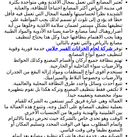
تُعتبر المصانع التي تعمل بمجال الأغذية وهي متواجدة بكثرة
في مدينة الرياض أكثر المصانع احتياجاً للنظافة، والعناية
الشديدة نظراً لحساسيتها وأهمية المجال التي تعمل فيه فأقل
خطأ قد يؤدي إلى تلوث أو تسمم لذلك يجب المواظبة على
تنظيفها بشكل مستمر لضمان سلامة الأغذية وخلوها من أية
أضراروهناك أيضاً مصانع خاصة بصناعة الأدوية والمواد الطبية
وهنا يجب الاهتمام بنظافتها جيداً وكل هذا يحتاج لتنظيف
مصانع بالرياض والتي تقوم بالتالي:
توفر
شركة لحام الخزانات الفيبر جلاس
خدمة فورية وقوية
لتنظيف جميع أنواع المصانع.
تهتم بنظافة جميع أركان وأقسام المصنع وكذلك الحوائط
والأرضيات سواء الداخلية أو الخارجية.
تستخدم أقوى أنواع المنظفات ومواد إزالة البقع من الجدران
والأرضيات وخصوصاً البلاط والسيراميك.
تتبع أحدث وسائل وأجدد طرق النظافة المحلية والعالمية.
لا تكتفي فقط بتنظيف المصنع وتركه هكذا بل تقوم بتطهيره
بمواد مخصصة وتعقيمه جيداً.
العمالة وهي عبارة فريق كبير تستعين به الشركة للقيام
بعملية تنظيف المصانع على أكمل وجه، وتتنوع هذه العمالة ما
بين الفلبينية والهندية وغيرها من الجنسيات الأخرى.
الوقت وهو تحدي خاص بالشركة حيث تحرص دوماً بالالتزام
واتمام المطلوب منها في الوقت المحدد وتسليم المكان أو
المصنع نظيفاً وفي وقت قياسي.
الصيانة وهي خدمة توفرها شركة تنظيف مصانع بعد إتمام