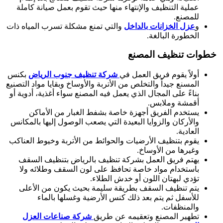
عملية التنظيف والإنتهاء منها حيث تقوم بعمل صيانة كاملة
للمصنع.
و
عزل الخزانات بالداخل
والتي تمنع مشكلة تسرب المياه ذات
الخطورة البالغة.
خطوات تنظيف المصنع
أولاً يقوم فريق العمل في
شركة تنظيف جنوب الرياض
بكنس
المسنع جيداً والتخلص من الأتربة والأوساخ وبقايا مواد التصنيع
بناءً على المجال الذي يعمل فيه المصنع سواء أغذية، أدوية أو
أقمشة وملابس.
يستخدم الفريق أجهزة خاصة بشفط الغبار من الأماكن
والأركان والزوايا البعيدة التي يصعب الوصول إليها بالمكانس
العادية.
يقوم بتنظيف الأرضيات والحوائط من الأتربة وخيوط العناكب
وغيرها من الأوساخ.
يهتم فريق العمل بشركة تنظيف بالرياض بتنظيف السقف
باستخدام مواد خاصة تحافظ على لون السقف وطلائه ولا
تؤدي لبهتان اللون أو خدش الطلاء.
يتم تنظيف السقف بطريقة سليمة بحيث يكون من الأعلى
للأسفل ثم يتم بعد ذلك كنس الأرضية وغسلها بالماء
والمنظفات.
تطهير المصنع وتعقيمه عن طريق
شركة صناعات العزل