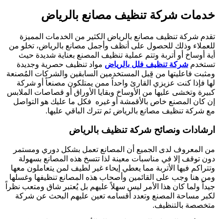
خدمات شركة تنظيف مصانع بالرياض
تقدم شركة تنظيف مصانع بالرياض الكثير من الخدمات المميزة
للعملاء وذلك للحصول على أنظف وأجمل مصانع بالرياض، تخلو من
أية أوساخ أو أتربة وتتم عملية تنظيف المصنع بعناية شديدة حيث
تستخدم
شركة تنظيف فلل بالرياض
مواد تنظيف حصرية وجديدة
ومثبت فاعليتها من قِبل المستخدمين السابقين والشركات المُصنعة
لها فإذا كنت عزيزي القارئ واحداً ممن يمتلكون مصنعاً أو شركة
كبيرة وتخشى عليها من الأوساخ وبقايا الأوراق أو قصاصات الملابس
إن كان المصنع خاص بالأقمشة أو غيره فكل ما عليك هو التواصل
مع شركة تنظيف مصانع بالرياض ثم تترك الباقي عليها.
ارشادات ونصائح شركة تنظيف بالرياض
من المعروف لدى الجميع أن المصانع تعمل بشكل دوري ومستمر
دون توقف إلا في مناسبات معينة لذا تتسخ هذه المصانع بسهولة
وتتراكم فيها الأتربة مما يعطي إيحاء غير لطيف لمن يتعاملون معها
ومن هنا وجب على القائمين وأصحاب هذه المصانع تنظيفها وغسلها
جيداً ولما كان هذا الأمر ليس سهلاً عليهم بل يُعتبر شاق ومتعب نظراً
لكبر مساحة المصنع وتعدد أقسامه تعين عليهم البحث عن شركة
متخصصة بالتنظيف.