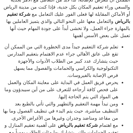
سعي وراء تعقيم المكان بكل جدية، فإذا كنت من مدينة الرياض
الأماكن المقابلة لها فعلى الفور عليك التعامل مع
شركة تعقيم
رياض
والتعامل معها على النحو التالي والذي يتميز العاملين بها
مهارة جراء العمل، ولا تخشى أبداً على جودة المهام حيث أنها
ل على بعض الأسس أهمها
تعلم شركة التعقيم جيداً مدى الخطورة التي من الممكن أن
تقع على عاتق الأهالي جراء عدم الاهتمام بتعقيم المدارس
حيث يتشارك عدد كبير من الطلاب الأدوات والأجهزة
التكنولوجية والكراسي والحمامات والفصول مما يسهل
فرص الإصابة بالفيروسات.
يحرص فريق العمل في البداية على معاينة المكان والعمل
على فحص كافة أرجاءه للتعرف على من أين سيبدؤون وما
هي المواد التي يتم الحاجة إليها.
ومن تبدأ مهمة التعقيم والتطهير والتي تأتي بالطبع بعد
التنظيف مباشرة، حيث يتم البدء في تنظيف الفصول وما بها
من مقاعد ومناضد وجدران وغيرها من الأغراض الأخرى.
مع اهتمام
شركة تعقيم بالرياض
على أهمية تعقيم المنازل و
تعقيم الحمامات والتي يتشارك بها مئات الطلاب يومياً مع