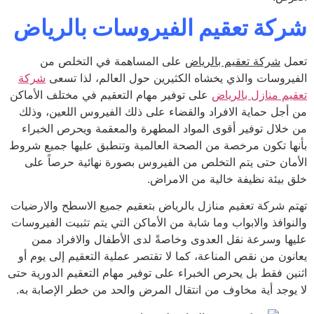
كة تعقيم الفيروسات بالرياض
ل
شركة تعقيم بالرياض
على المساهمة في التخلص من
يروسات والذي يخشاه الكثيرين حول العالم، لذا تسعى
شركة
يم منازل بالرياض
على توفير مهام التعقيم في مختلف الأماكن
أجل حماية الافراد والقضاء على ذلك الفيروس اللعين، وذلك
خلال توفير أقوى المواد المطهرة والمعقمة ويحرص الخبراء
ها تكون مرخصة من الصحة العالمية وتنطبق عليها جميع شروط
مان حتى يتم التخلص من الفيروس بصورة نهائية حرصاً على
 بيئة نظيفة خالية من الامراض.
م شركة تعقيم منازل بالرياض بتعقيم جميع الاسطح والارضيات
نوافذ والابواب وما شابة من الأماكن التي يتم تثبيت الفيروسات
ها وسرعة نقل العدوى وخاصةً لدى الأطفال والافراد ممن
نون من نقص المناعة، كما لا تقتصر عملية التعقيم إلى يوم أو
ين فقط بل يحرص الخبراء على توفير مهام التعقيم الدورية حتى
يوجد أية مخاوف من انتقال المرض والحد من خطر الإصابة به.