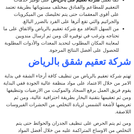
التعقيم للمطاعم والفنادق بمختلف مستوياتها بطريقة تعتمد
على أقوى المعقمات حتى يتم تخليصك من الميكروبات
والجراثيم والتي تقع أثرها على الفرد بالضرر البالغ.
من السهل التعاقد مع شركة تعقيم بالرياض والاتفاق على ما
تحتاجه وترغب في توفيره لك ومن ثم ارسال مندوبين
لمعاينة المكان المطلوب لتحديد المعدات والأدوات المطلوبة
للحصول على أفضل النتائج المرجوة.
كة تعقيم شقق بالرياض
م شركة تعقيم بالرياض من تنظيف كافة أرجاء الشقة في بداية
مر من خلال الاعتماد على مواد منظفة عالية الجودة ففي البداية
م فريق العمل برفع السجاد والموكيت من الارضيات وتنظيفها
 ثم تعقيمها بتقنية البخار بطريقة احترافية عالية، ومن ثم
يضها لأشعة الشمس لزيادة التخلص من الحشرات الفيروسات
اصقة.
 ثم يتم الحرص على تنظيف الجدران والحوائط حتى يتم
خلص من الاوساخ المتراكمة عليه من خلال أفضل المواد