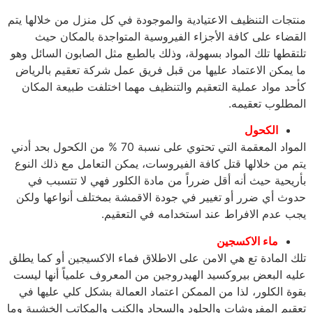
جات التنظيف الاعتيادية والموجودة في كل منزل من خلالها يتم
ضاء على كافة الأجزاء الفيروسية المتواجدة بالمكان حيث
قطها تلك المواد بسهولة، وذلك بالطبع مثل الصابون السائل وهو
يمكن الاعتماد عليها من قبل فريق عمل شركة تعقيم بالرياض
د مواد عملية التعقيم والتنظيف مهما اختلفت طبيعة المكان
طلوب تعقيمه.
الكحول
المواد المعقمة التي تحتوي على نسبة 70 % من الكحول بحد أدني
 من خلالها قتل كافة الفيروسات، يمكن التعامل مع ذلك النوع
يحية حيث أنه أقل ضرراً من مادة الكلور فهي لا تتسبب في
ث أي ضرر أو تغيير في جودة الاقمشة بمختلف أنواعها ولكن
 عدم الافراط عند استخدامه في التعقيم.
ماء الاكسجين
 المادة تع هي الامن على الاطلاق فماء الاكسيجين أو كما يطلق
ه البعض بيروكسيد الهيدروجين من المعروف علمياً أنها ليست
ة الكلور، لذا من الممكن اعتماد العمالة بشكل كلي عليها في
يم المفروشات والجلود والسجاد والكنب والمكاتب الخشبية وما