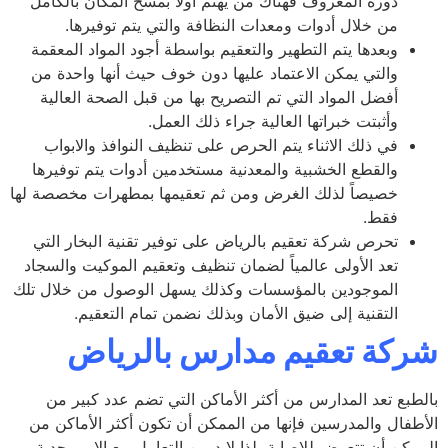
دوره المعروف فهناك من يهتم أولاً بمسح المكان بالكامل
من خلال أدوات ومعدات النظافة والتي يتم توفيرها.
وبعدها يتم التطهير والتعقيم بواسطة أجود المواد المعقمة
والتي يمكن الاعتماد عليها دون خوف حيث أنها واحدة من
أفضل المواد التي تم التصريح بها من قبل الصحة العالية
وأثبتت خبراتها العالية جراء ذلك العمل.
في ذلك الاثناء يتم الحرص على تنظيف النوافذ والابواب
والقطع الخشبية والمعدنية مستخدمين أدوات يتم توفيرها
خصيصاً لذلك الغرض ومن ثم تعقيمها بمطهرات مخصصة لها
فقط.
تحرص شركة تعقيم بالرياض على توفير تقنية البخار التي
تعد الأولى عالمياً لضمان تنظيف وتعقيم الموكيت والسجاد
الموجودين بالمؤسسات وكذلك يسهل الوصول من خلال تلك
التقنية إلى ضيق الأمان وبذلك نضمن تمام التعقيم.
كة تعقيم مدارس بالرياض
طبع تعد المدارس من أكثر الأماكن التي تضم عدد كبير من
طفال والمدرسين فإنها من الممكن أن تكون أكثر الأماكن من
مكن أن تتعرض للإصابة، لذا لابد من التعامل مع الامر بجدية