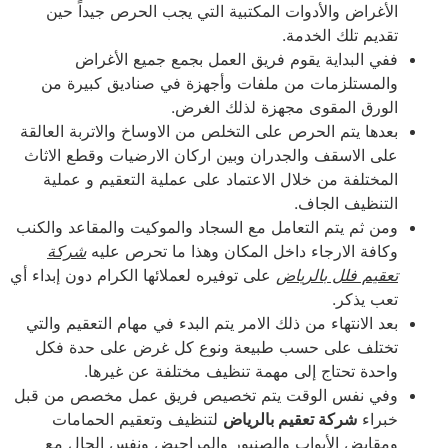
الأغراض والأدوات المكتبية التي يجب الحرص جيداً حين
تقديم تلك الخدمة.
ففي البداية يقوم فريق العمل بجمع جميع الأغراض
والمستلزمات من ملفات وأجهزة في صناديق كبيرة من
الورق المقوى مجهزة لذلك الغرض.
بعدها يتم الحرص على التخلص من الاوساخ والاتربة العالقة
على الاسقف والجدران وبين اركان الارضيات وقطع الاثاث
المختلفة من خلال الاعتماد على عملية التعقيم و عملية
التنظيف الجاف.
ومن ثم يتم التعامل مع السجاد والموكيت والمقاعد والكنب
وكافة الارجاء داخل المكان وهذا ما تحرص عليه
شركة
تعقيم فلل بالرياض
على توفيره لعملائها الكرام دون إبداء أي
تعب يذكر.
بعد الانتهاء من ذلك الامر يتم البدء في مهام التعقيم والتي
تختلف على حسب طبيعة ونوع كل غرض على حدة فكل
واحدة تحتاج إلى مهمة تنظيف مختلفة عن غيرها.
وفي نفس الوقت يتم تخصيص فريق عمل مخصص من قبل
خبراء
شركة تعقيم بالرياض
لتنظيف وتعقيم الحمامات
ومقابض الأبواب والصنبور والمراحيض ونفس الحال مع