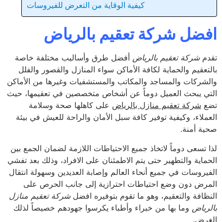
كيفية الوقاية من التعرض للفيروسات
ضل شركة تعقيم بالرياض
م
شركة تعقيم بالرياض
أفضل طرق وأساليب مختلفة خاصة
تعقيم والحماية لكافة الأماكن سواء المنازل والقصور والفلل
شركات والمساجد والمكاتب والمستشفيات وغيرها من الأماكن
ي يبحث العميل دوماً عن أشخاص متخصصين في تعقيمها، حيث
ع
شركة تعقيم منازل بالرياض
على كاهلها صحة وسلامة
ملاء، وكيفية توفير كافة سبل الأمان والراحة للعيش في بيئة
ة أمنة.
 تسعى دوماً لاتخاذ جميع الاحتياطات اللازمة لضمان الجمع بين
ماية والتطهير حتى يتم الاطمئنان على الافراد، وذلك بعد تفشي
يروسات في جميع أنحاء العالم وإصابة العديدين وسهولة انتقال
رض دون وضع احتياطات احترازية إلى جانب الحرص على
ظافة والتعقيم، وهو ما تقوم بتوفيره افضل
شركة تعقيم منازل
رياض
وما بها من خبراء وأطباء يكرسوا جهودهم خصيصاً لذلك
رض.