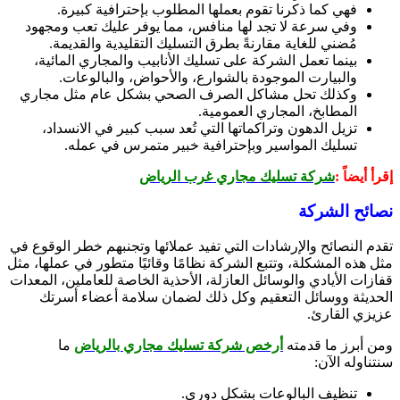
فهي كما ذكرنا تقوم بعملها المطلوب بإحترافية كبيرة.
وفي سرعة لا تجد لها منافس، مما يوفر عليك تعب ومجهود
مُضني للغاية مقارنةً بطرق التسليك التقليدية والقديمة.
بينما تعمل الشركة على تسليك الأنابيب والمجاري المائية،
والبيارت الموجودة بالشوارع، والأحواض، والبالوعات.
وكذلك تحل مشاكل الصرف الصحي بشكل عام مثل مجاري
المطابخ، المجاري العمومية.
تزيل الدهون وتراكماتها التي تُعد سبب كبير في الانسداد،
تسليك المواسير وبإحترافية خبير متمرس في عمله.
إقرأ أيضاً :
شركة تسليك مجاري غرب الرياض
نصائح الشركة
تقدم النصائح والإرشادات التي تفيد عملائها وتجنبهم خطر الوقوع في
مثل هذه المشكلة، وتتبع الشركة نظامًا وقائيًا متطور في عملها، مثل
قفازات الأيادي والوسائل العازلة، الأحذية الخاصة للعاملين، المعدات
الحديثة ووسائل التعقيم وكل ذلك لضمان سلامة أعضاء أسرتك
عزيزي القارئ.
ومن أبرز ما قدمته
أرخص شركة تسليك مجاري بالرياض
ما
سنتناوله الآن:
تنظيف البالوعات بشكل دوري.