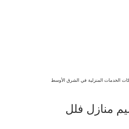
ركات الخدمات المنزلية في الشرق الأوسط
ت حي ظهرة لبن 0533615107 ترميم منازل فلل