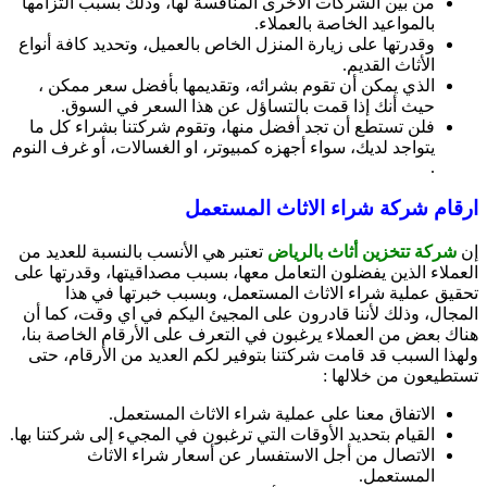
من بين الشركات الأخرى المنافسة لها، وذلك بسبب التزامها
بالمواعيد الخاصة بالعملاء.
وقدرتها على زيارة المنزل الخاص بالعميل، وتحديد كافة أنواع
الأثاث القديم.
الذي يمكن أن تقوم بشرائه، وتقديمها بأفضل سعر ممكن ،
حيث أنك إذا قمت بالتساؤل عن هذا السعر في السوق.
فلن تستطع أن تجد أفضل منها، وتقوم شركتنا بشراء كل ما
يتواجد لديك، سواء أجهزه كمبيوتر، او الغسالات، أو غرف النوم
.
ارقام شركة شراء الاثاث المستعمل
إن
شركة تتخزين أثاث بالرياض
تعتبر هي الأنسب بالنسبة للعديد من
العملاء الذين يفضلون التعامل معها، بسبب مصداقيتها، وقدرتها على
تحقيق عملية شراء الاثاث المستعمل، وبسبب خبرتها في هذا
المجال، وذلك لأننا قادرون على المجيئ اليكم في اي وقت، كما أن
هناك بعض من العملاء يرغبون في التعرف على الأرقام الخاصة بنا،
ولهذا السبب قد قامت شركتنا بتوفير لكم العديد من الأرقام، حتى
تستطيعون من خلالها :
الاتفاق معنا على عملية شراء الاثاث المستعمل.
القيام بتحديد الأوقات التي ترغبون في المجيء إلى شركتنا بها.
الاتصال من أجل الاستفسار عن أسعار شراء الاثاث
المستعمل.