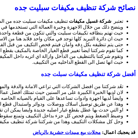
نصائح شركة تنظيف مكيفات سبليت جده
تعتبر
شركة غسيل مكيفات
تنظيف مكيفات سبليت جده من الشر
ويتضح ذلك من خلال الاجهزة وخبرة العمالة التي تستخدمها في ا
حيث تهتم بنظافه تكييفات سبليت والتي تتكون من قطعة واحدة.
حيث ان دائرة التبريد كلها توجد في مكان واحد فلابد هنا من الا
حتى يتم تنظيفه بكل دقه وامان فيتم فحص التكيف من قبل الف
كما تقوم شركتنا ايضاً تغيير قطع الغيار الخاصة بالمكيف بقطع 
وتقوم شركتنا بالتنظيف من الداخل وازالة اي اتربه داخل المكيف
حيث انها تصل الى القطع الداخليه من التكييف.
أفضل شركة تنظيف مكيفات سبلت جده
تعُد شركتنا من افضل الشركات التي تراعي الامانة والدقة والمه
لان لديها الخبرة الكبيرة على مر السنين حيث تمتلك افضل عما
وايضاً لديها اجهزة وادوات تساعدها على القيام بالصيانه الخ
وهذا عن طريق توصيل اسلاك ووصلات ودوائر واستبدال قطع الغي
او التي حدث بها عطل بقطع غيار اصليه جديدة وايضا يمكن ان تقو
وضبط الضغط ويتم فحص كل جزء بداخل التكييف وتمنع سقوط ت
وحل كل مشكلات التكييف وهذا من شركتنا شركة تنظيف مكيفات 
قد يعجبك اعمال:
محلات بيع مبيدات حشرية بالرياض