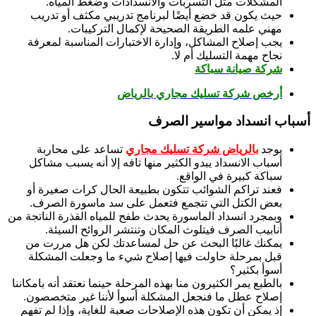
المشكلات مثل التسربات والانسدادات وضغط المياه.
حيث يكون قد خضع أيضًا لبرنامج تدريبي مكثف أو تدريب
مهني علمه الطريقة الصحيحة لإكمال التركيبات.
يجب إصلاح المشاكل، وإدارة الاختبارات المناسبة لمعرفة
نجاح مهمة التسليك أم لا.
شركة صيانة سباكة
أرخص شركة تسليك مجاري بالرياض
أسباب انسداد مواسير الصرف
يوجد
بالرياض شركة تسليك مجاري
تساعد على محاربة
أسباب الانسداد يبدو الكثير منها تافه إلا أنه يسبب مشاكل
سباكة كبيرة في الواقع.
فعند تراكم الشوائب تتكون بطبيعة الحال كرات صغيرة أو
بعض الكتل التي تتجمع فتعمل على سد ماسورة الصرف.
وبمجرد انسداد الماسورة يحدث طفح للمياه القذرة الناتجة من
أنابيب الصرف فيتلوث المكان وتنتشر الروائح السيئة.
يمكنك غالبًا البحث عن حل لمساعدتك لكن هل مررت من
قبل بمرحلة حاولت فيها إصلاح شيء ما وجعلت المشكلة
أسوأ بكثير؟
بالطبع يمر الكثيرون منا بهذه المرحلة حينما نعتقد أنه بامكاننا
إصلاح عطل ما فنجعل المشكلة أسوأ لأننا غير متخصصون.
إذ يمكن أن تكون هذه الإصلاحات صعبة للغاية، وإذا لم تفهم