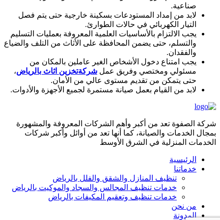
صناعية.
لابد من إمداد المستودعات بسكينة خارجية حتى يتم فصل
التيار الكهربائي في حالات الطوارئ.
يجب الالتزام بالأساسيات العلمية المعروفة بعمليات التسليم
والتسلم، حتى يضمن المحافظة على الأثاث من التلف والضياع
والفقدان.
يجب امتناع دخول الأشخاص الغير عاملين بالمكان من
مسئولي ومختصي وفريق عمل
شركةتخزين اثاث بالرياض
،
حتى يتمكن من تقديم مستوى عالي من الأمان.
لابد من القيام بعمل صيانة مستمرة لجميع الأجهزة والأدوات.
شركة الصفوة تعد من أكبر وأهم الشركات المعروفة والمشهورة
بمجال الخدمات والصيانة، كما أنها تعد من أوائل وأكبر شركات
الخدمات المنزلية في الشرق الأوسط
الرئيسية
خدماتنا
تنظيف المنازل والشقق والفلل بالرياض
خدمات تنظيف المجالس والسجاد والموكيت بالرياض
خدمات تنظيف وتعقيم المكيفات بالرياض
من نحن
المدونة