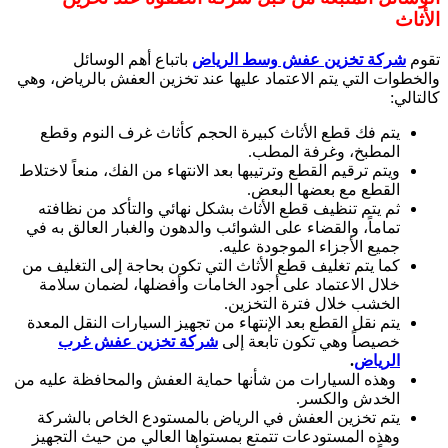
الأثاث
تقوم
شركة تخزين عفش وسط الرياض
باتباع أهم الوسائل
والخطوات التي يتم الاعتماد عليها عند تخزين العفش بالرياض، وهي
كالتالي:
يتم فك قطع الأثاث كبيرة الحجم كأثاث غرف النوم وقطع
المطبخ، وغرفة المطب.
ويتم ترقيم القطع وترتيبها بعد الانتهاء من الفك، منعاً لاختلاط
القطع مع بعضها البعض.
ثم يتم تنظيف قطع الأثاث بشكل نهائي والتأكد من نظافته
تماماً، والقضاء على الشوائب والدهون والغبار العالق به في
جميع الأجزاء الموجودة عليه.
كما يتم تغليف قطع الأثاث التي تكون بحاجة إلى التغليف من
خلال الاعتماد على أجود الخامات وأفضلها، لضمان سلامة
الخشب خلال فترة التخزين.
يتم نقل القطع بعد الإنتهاء من تجهيز السيارات النقل المعدة
خصيصاً وهي تكون تابعة إلى
شركة تخزين عفش غرب
الرياض
.
وهذه السيارات من شأنها حماية العفش والمحافظة عليه من
الخدش والكسر.
يتم تخزين العفش في الرياض بالمستودع الخاص بالشركة
وهذه المستودعات تتمتع بمستواها العالي من حيث التجهيز