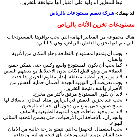
تبعاً للمعايير الدولية على اعتبار أنها متوافقة للتخزين.
قد يهمك:-
شركة تعقيم مستودعات بالرياض
مستودعات تخزين الأثاث بالرياض
هناك مجموعة من المعايير الهامة التي يجب توافرها بالمستودعات
التي يتم فيها تخزين العفش بالرياض، وهي كالتالي:
يجب أن يتمتع المستودع بالنظافة وخلو المكان من الأتربة
والغبار.
كما يجب أن يكون المستودع واسع وكبير، حتى يتمكن جميع
العملاء من وضع قطع الأثاث بدون الاختلاط مع بعضهم البعض.
لابد من توفير أنظمة متعلقة بإنذار مقاوم للحريق إذا حدث.
يجب تعريضه إلى التهوية الجيدة، لضمان حماية العفش من
الأضرار والتلف نتيجة التخزين.
لابد أن يكون المستودع مرفق بأكثر من مخرج.
يجب عند تخزين العفش في الرياض إمداد المخازن بأسلاك لها
نسيج ضيق، حتى يمنع من دخول أي أجسام بالمخزن.
لابد من وجود فتاحات جيدة للتهوية الطبيعية بالأسقف
والجدران، بالإضافة إلى الأرضيات، حتى يضمن التجديد المثالي
للهواء.
يجب استعمال التجهيزات التي تتمتع بدرجة عالية من الأمان
عند القيام بتزويد المستودعات بأي فتحة هوائية أو إضاءة