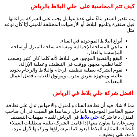
كيف تتم المحاسبة على جلي البلاط بالرياض
يتم تقدير السعر بناءً على عدة عوامل يجب على الشركة مراعاتها
قبل صنفرة وتلميع البلاط أو الأرضيات المختلفة للمبنى أيًا كان نوعه
مثل:
أنواع البلاط الموجودة في الفناء.
ما هي المساحة الإجمالية ومساحة ساحة المنزل أو ساحة
المؤسسة والعقار.
البقع والتصبغ الموجود في البلاط لأنه كلما كان كثير وصعب
كلما تطلب مجهود ووقت في التنظيف وعملية الإزالة.
تقوم الشركة بعملية تنظيف الرخام والبلاط والرخام بجودة
عالية، ومجهزة بفريق مدرب وموثوق للعناية بأفضل أعمال
المعدات.
افضل شركة جلي بلاط في الرياض
مما لا شك فيه أن نظافة الفناء والمنزل والاحواش تدل على نظافة
جميع العناصر الموجودة بالداخل، ربما هذا هو السبب في أن صاحب
المنزل دعا شركة
جلي بلاط
في الرياض للقيام بمهمات التنظيف
وسرعان ما تعاون معها إذا قامت الشركة بتلبية متطلبات العملاء
للنظافة المثالية للبلاط ليعود كما تم شراؤها وتركيبها لأول مرة،
لامع، نقي ونظيف.